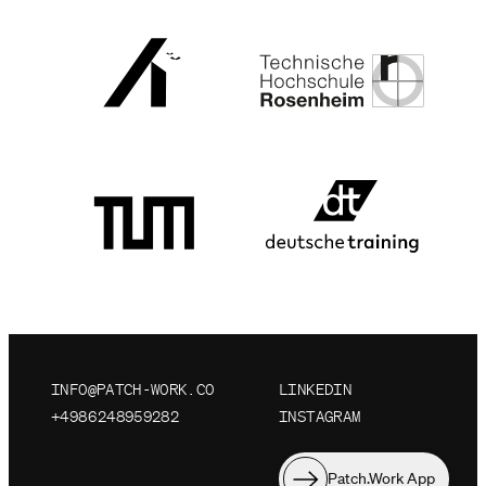
INFO@PATCH-WORK.CO
LINKEDIN
+4986248959282
INSTAGRAM
Patch.Work App