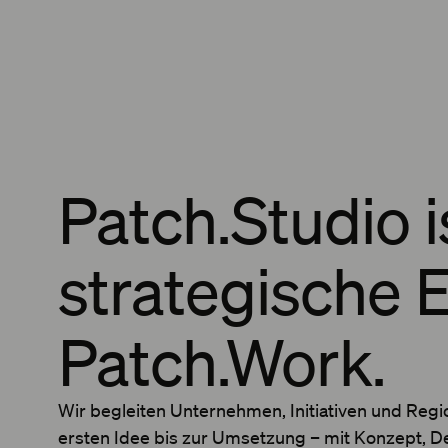
Patch.Studio i
strategische 
Patch.Work.
Wir begleiten Unternehmen, Initiativen und Reg
ersten Idee bis zur Umsetzung – mit Konzept, D