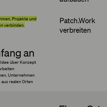
hmen, Projekte und
Patch.Work
n verbinden.
verbreiten
nfang an
n Idee über Konzept
arbeiten
nnen, Unternehmen
 aus realen Orten