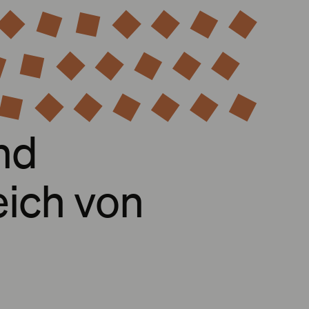
und
eich von