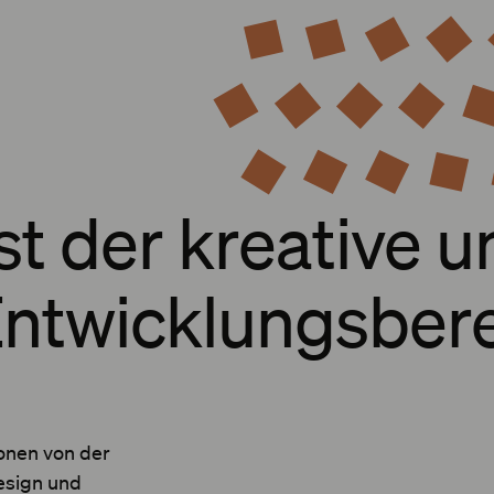
st der kreative 
Entwicklungsber
ionen von der
esign und