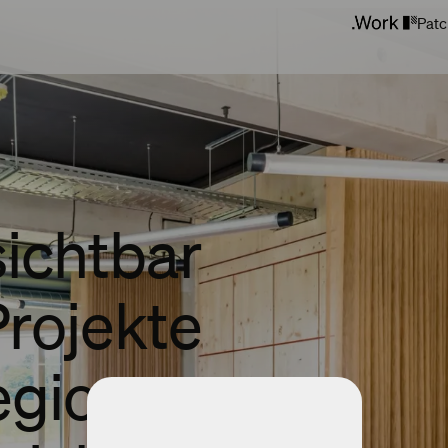
Patc
sichtbar
rojekte
egionen