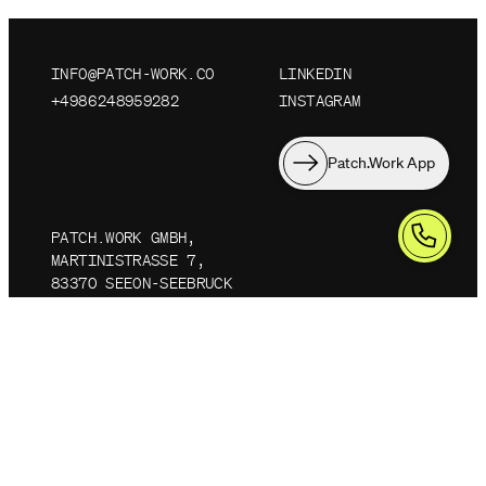
INFO@PATCH-WORK.CO
LINKEDIN
+4986248959282
INSTAGRAM
Patch.Work App
PATCH.WORK GMBH,
MARTINISTRASSE 7, 8
3370 SEEON-SEEBRUCK
DATENSCHUTZ
IMPRESSUM
AGBS
KARRIERE
©
2026
PATCH.WORK